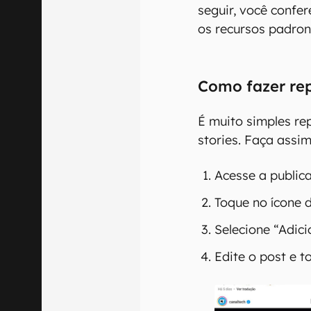
seguir, você confe
os recursos padron
Como fazer rep
É muito simples re
stories. Faça assim
Acesse a public
Toque no ícone d
Selecione “Adici
Edite o post e t