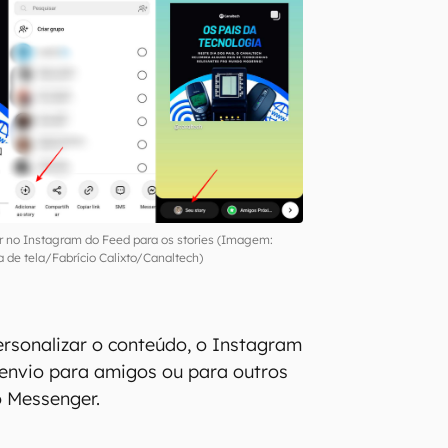
r no Instagram do Feed para os stories (Imagem:
a de tela/Fabrício Calixto/Canaltech)
ersonalizar o conteúdo, o Instagram
envio para amigos ou para outros
o Messenger.