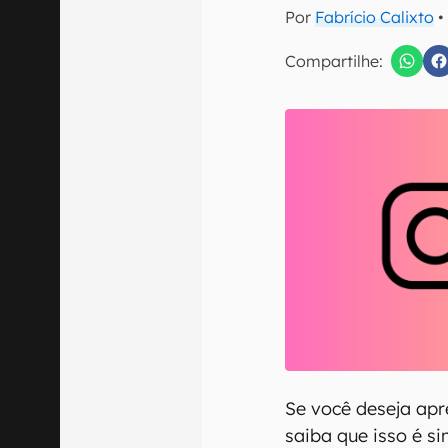
E-mail
Por
Fabrício Calixto
•
Compartilhe:
Confirmo que 
Se você deseja ap
saiba que isso é s