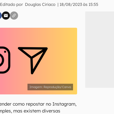
 Editado por
Douglas Ciriaco
|
18/08/2023 às 15:55
inscreva-se
li, aceito e concordo com os
Termos de Uso e Política de Privacidade do Ca
Reprodução/Canva
render como repostar no Instagram,
imples, mas existem diversas