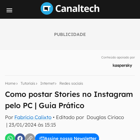
PUBLICIDADE
Seu resumo inteligente do mundo tech!
Assine a newsletter do Canaltech e receba
Conteúdo apoiado por
notícias e reviews sobre tecnologia em primeira
mão.
E-mail
Home
Tutoriais
Internet
Redes sociais
Como postar Stories no Instagram
pelo PC | Guia Prático
inscreva-se
Por
Fabrício Calixto
• Editado por
Douglas Ciriaco
|
23/01/2024 às 15:15
Confirmo que li, aceito e concordo com os
Termos de
Uso e Política de Privacidade do Canaltech.
Assine nossa Newsletter