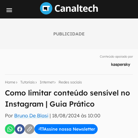
PUBLICIDADE
Seu resumo inteligente do mundo tech!
Assine a newsletter do Canaltech e receba
Conteúdo apoiado por
notícias e reviews sobre tecnologia em primeira
mão.
E-mail
Home
Tutoriais
Internet
Redes sociais
Como limitar conteúdo sensível no
Instagram | Guia Prático
inscreva-se
Por
Bruno De Blasi
|
18/08/2024 às 10:00
Confirmo que li, aceito e concordo com os
Termos de
Uso e Política de Privacidade do Canaltech.
Assine nossa Newsletter