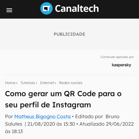
PUBLICIDADE
Seu resumo inteligente do mundo tech!
Assine a newsletter do Canaltech e receba
Conteúdo apoiado por
notícias e reviews sobre tecnologia em primeira
mão.
E-mail
Home
Tutoriais
Internet
Redes sociais
Como gerar um QR Code para o
seu perfil de Instagram
inscreva-se
Por
Matheus Bigogno Costa
• Editado por
Bruno
Salutes
|
21/08/2020 às 15:30
•
Atualizado
29/06/2022
Confirmo que li, aceito e concordo com os
Termos de
Uso e Política de Privacidade do Canaltech.
às 18:13