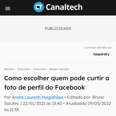
PUBLICIDADE
Seu resumo inteligente do mundo tech!
Assine a newsletter do Canaltech e receba
Conteúdo apoiado por
notícias e reviews sobre tecnologia em primeira
mão.
E-mail
Home
Tutoriais
Internet
Redes sociais
Como escolher quem pode curtir a
foto de perfil do Facebook
inscreva-se
Por
André Lourenti Magalhães
• Editado por
Bruno
Salutes
|
22/01/2021 às 13:40
•
Atualizado
09/05/2022
Confirmo que li, aceito e concordo com os
Termos de
Uso e Política de Privacidade do Canaltech.
às 11:33