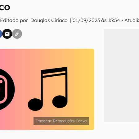
ico
 Editado por
Douglas Ciriaco
|
01/09/2023 às 15:54
•
Atual
inscreva-se
li, aceito e concordo com os
Termos de Uso e Política de Privacidade do Ca
Reprodução/Canva