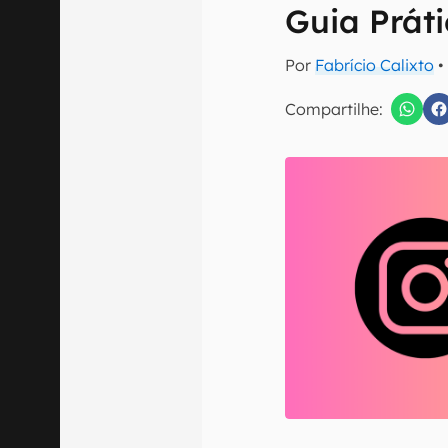
E-mail
Guia Prát
Por
Fabrício Calixto
•
Compartilhe:
Confirmo que 