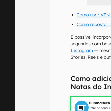
Como usar VPN n
Como repostar n
É possível incorpo
segundos com bas
Instagram
— mesmo
Stories, Reels e ou
Como adici
Notas do I
O Canaltech
Entre no canal 