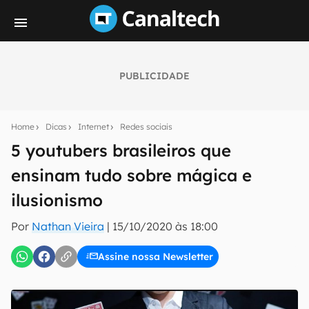
PUBLICIDADE
Seu resumo inteligente do mundo tech!
Assine a newsletter do Canaltech e receba
Home
Dicas
Internet
Redes sociais
notícias e reviews sobre tecnologia em primeira
mão.
5 youtubers brasileiros que
ensinam tudo sobre mágica e
E-mail
ilusionismo
Por
Nathan Vieira
|
15/10/2020 às 18:00
inscreva-se
Assine nossa Newsletter
Confirmo que li, aceito e concordo com os
Termos de
Uso e Política de Privacidade do Canaltech.