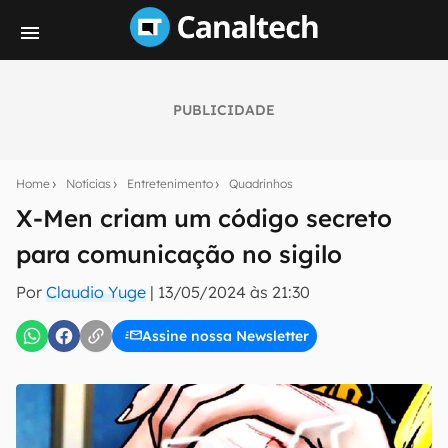
PUBLICIDADE
Seu resumo inteligente do mundo tech!
Assine a newsletter do Canaltech e receba
Home
Notícias
Entretenimento
Quadrinhos
notícias e reviews sobre tecnologia em primeira
mão.
X-Men criam um código secreto
para comunicação no sigilo
E-mail
Por
Claudio Yuge
|
13/05/2024 às 21:30
Assine nossa Newsletter
inscreva-se
Confirmo que li, aceito e concordo com os
Termos de
Uso e Política de Privacidade do Canaltech.