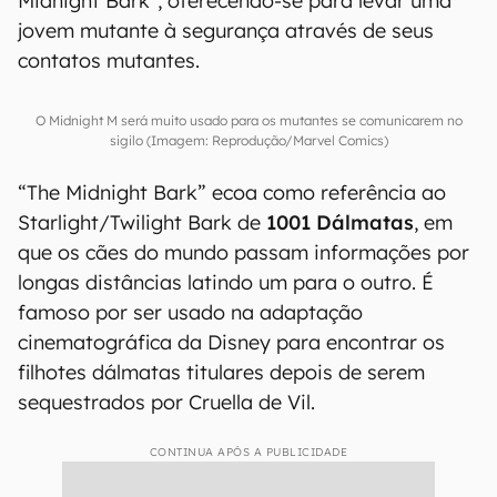
Midnight Bark", oferecendo-se para levar uma
jovem mutante à segurança através de seus
contatos mutantes.
O Midnight M será muito usado para os mutantes se comunicarem no
sigilo (Imagem: Reprodução/Marvel Comics)
“The Midnight Bark” ecoa como referência ao
Starlight/Twilight Bark de
1001 Dálmatas
, em
que os cães do mundo passam informações por
longas distâncias latindo um para o outro. É
famoso por ser usado na adaptação
cinematográfica da Disney para encontrar os
filhotes dálmatas titulares depois de serem
sequestrados por Cruella de Vil.
CONTINUA APÓS A PUBLICIDADE