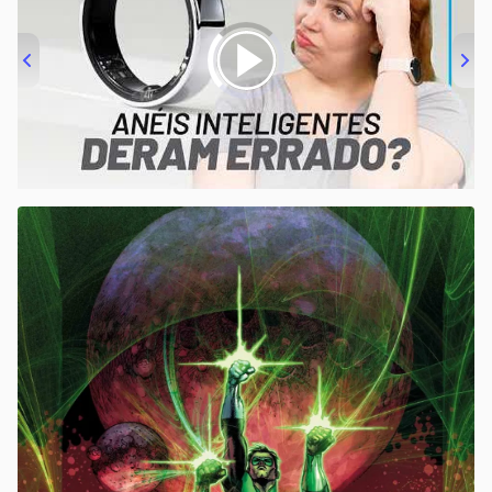
00:00
/
21:11