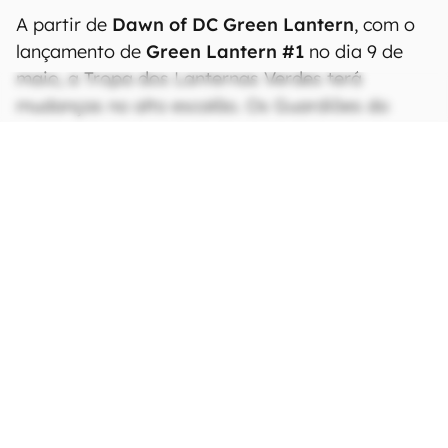
A partir de
Dawn of DC Green Lantern
, com o
lançamento de
Green Lantern #1
no dia 9 de
maio, a Tropa dos Lanternas Verdes terá
mudanças no alto escalão. Os Guardiões do
Universo vão deixar o comando, que agora
estará nas mãos dos Planetas Unidos, um órgão
semelhante às Nações Unidas, mas em escala
cósmica.
A organização vai realocar vários dos Lanternas
Verdes da Terra para outros setores — e, assim,
o problema de redundância de anéis e falta de
espaço para todos em uma trama promete ser
resolvida.