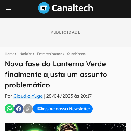
PUBLICIDADE
Seu resumo inteligente do mundo tech!
Assine a newsletter do Canaltech e receba
Home
Notícias
Entretenimento
Quadrinhos
notícias e reviews sobre tecnologia em primeira
mão.
Nova fase do Lanterna Verde
finalmente ajusta um assunto
E-mail
problemático
Por
Claudio Yuge
|
28/04/2023 às 20:17
inscreva-se
Assine nossa Newsletter
Confirmo que li, aceito e concordo com os
Termos de
Uso e Política de Privacidade do Canaltech.