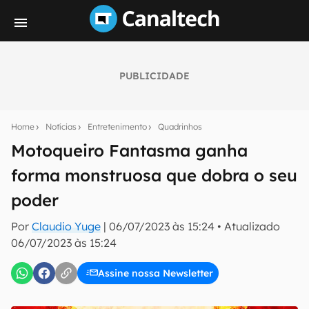
PUBLICIDADE
Seu resumo inteligente do mundo tech!
Assine a newsletter do Canaltech e receba
Home
Notícias
Entretenimento
Quadrinhos
notícias e reviews sobre tecnologia em primeira
mão.
Motoqueiro Fantasma ganha
forma monstruosa que dobra o seu
E-mail
poder
Por
Claudio Yuge
|
06/07/2023 às 15:24
•
Atualizado
inscreva-se
06/07/2023 às 15:24
Assine nossa Newsletter
Confirmo que li, aceito e concordo com os
Termos de
Uso e Política de Privacidade do Canaltech.