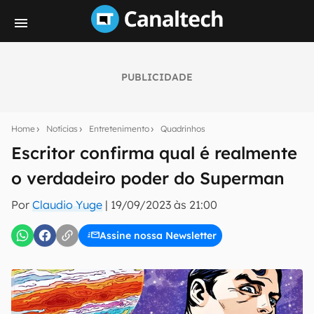
PUBLICIDADE
Seu resumo inteligente do mundo tech!
Assine a newsletter do Canaltech e receba
Home
Notícias
Entretenimento
Quadrinhos
notícias e reviews sobre tecnologia em primeira
mão.
Escritor confirma qual é realmente
o verdadeiro poder do Superman
E-mail
Por
Claudio Yuge
|
19/09/2023 às 21:00
Assine nossa Newsletter
inscreva-se
Confirmo que li, aceito e concordo com os
Termos de
Uso e Política de Privacidade do Canaltech.