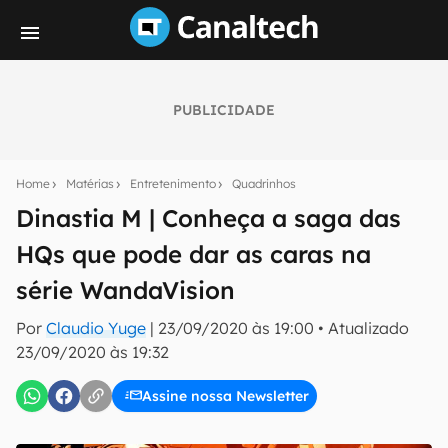
PUBLICIDADE
Seu resumo inteligente do mundo tech!
Assine a newsletter do Canaltech e receba
Home
Matérias
Entretenimento
Quadrinhos
notícias e reviews sobre tecnologia em primeira
mão.
Dinastia M | Conheça a saga das
HQs que pode dar as caras na
E-mail
série WandaVision
Por
Claudio Yuge
|
23/09/2020 às 19:00
•
Atualizado
inscreva-se
23/09/2020 às 19:32
Assine nossa Newsletter
Confirmo que li, aceito e concordo com os
Termos de
Uso e Política de Privacidade do Canaltech.