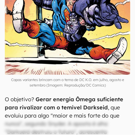
Capas variantes brincam com o tema de DC K.O. em julho, agosto e
setembro (Imagem: Reprodução/DC Comics)
O objetivo?
Gerar energia Ômega suficiente
para rivalizar com o temível Darkseid
, que
evoluiu para algo "maior e mais forte do que
nunca", segundo Snyder. A aposta é alta:
"Darkseid destruiu o futuro", acrescenta