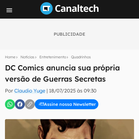
PUBLICIDADE
Seu resumo inteligente do mundo tech!
Assine a newsletter do Canaltech e receba
Home
Notícias
Entretenimento
Quadrinhos
notícias e reviews sobre tecnologia em primeira
mão.
DC Comics anuncia sua própria
versão de Guerras Secretas
E-mail
Por
Claudio Yuge
|
18/07/2025 às 09:30
Assine nossa Newsletter
inscreva-se
Confirmo que li, aceito e concordo com os
Termos de
Uso e Política de Privacidade do Canaltech.