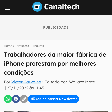
PUBLICIDADE
Seu resumo inteligente do mundo tech!
Assine a newsletter do Canaltech e receba
Home
Notícias
Produtos
notícias e reviews sobre tecnologia em primeira
mão.
Trabalhadores da maior fábrica de
iPhone protestam por melhores
E-mail
condições
Por
Victor Carvalho
• Editado por
Wallace Moté
inscreva-se
|
23/11/2022 às 11:45
Assine nossa Newsletter
Confirmo que li, aceito e concordo com os
Termos de
Uso e Política de Privacidade do Canaltech.