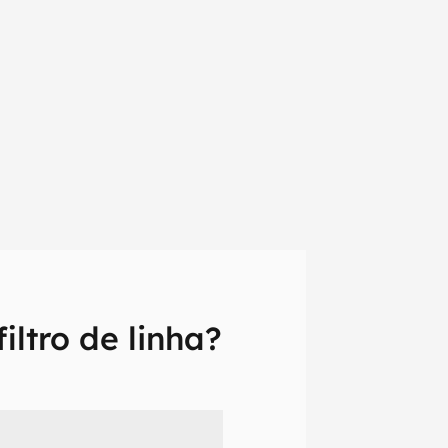
iltro de linha?
em primeira