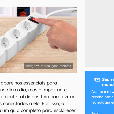
inscreva-se
li, aceito e concordo com os
Termos de Uso e Política de Privacidade do Ca
Reprodução/Intelbras
Seu r
o aparelhos essenciais para
mundo
 no dia a dia, mas é importante
Assine a new
etamente tal dispositivo para evitar
receba notíc
tecnologia e
 conectados a ele. Por isso, o
 um guia completo para esclarecer
E-mail