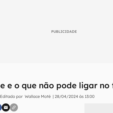
PUBLICIDADE
 e o que não pode ligar no f
umo inteligente do mundo tech!
tter do Canaltech e receba notícias e reviews sobre tecnologia 
 Editado por
Wallace Moté
|
28/04/2024 às 13:00