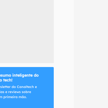
naltech.
esumo inteligente do
 tech!
sletter do Canaltech e
ias e reviews sobre
m primeira mão.