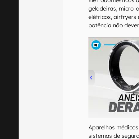
Eletrodomésticos 
geladeiras, micro-
elétricos, airfryer
potência não devem 
00:00
/
21:11
Aparelhos médicos,
sistemas de segur