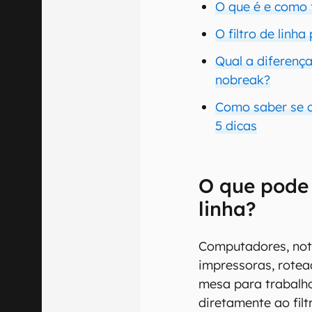
O que é e como f
O filtro de linha
Qual a diferença 
nobreak?
Como saber se o 
5 dicas
O que pode 
linha?
Computadores, not
impressoras, rote
mesa para trabalh
diretamente ao filt