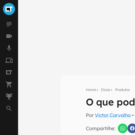
Home
Dicas
Produtos
O que pode
Seu res
Assine a newsle
Por
Victor Carvalho
•
mão.
Compartilhe:
E-mail