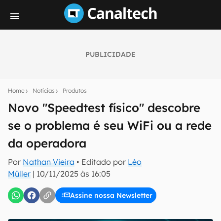
PUBLICIDADE
Seu resumo inteligente do mundo tech!
Assine a newsletter do Canaltech e receba
Home
Notícias
Produtos
notícias e reviews sobre tecnologia em primeira
mão.
Novo "Speedtest físico" descobre
se o problema é seu WiFi ou a rede
E-mail
da operadora
Por
Nathan Vieira
• Editado por
Léo
inscreva-se
Müller
|
10/11/2025 às 16:05
Assine nossa Newsletter
Confirmo que li, aceito e concordo com os
Termos de
Uso e Política de Privacidade do Canaltech.