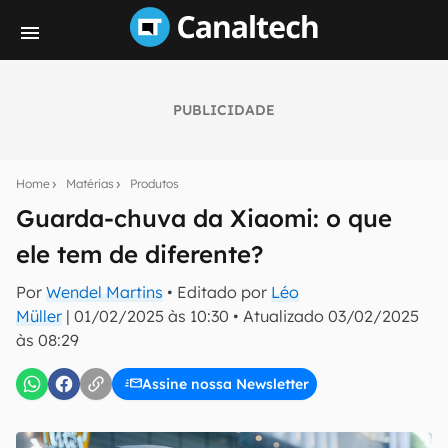
PUBLICIDADE
Seu resumo inteligente do mundo tech!
Assine a newsletter do Canaltech e receba
Home
Matérias
Produtos
notícias e reviews sobre tecnologia em primeira
mão.
Guarda-chuva da Xiaomi: o que
ele tem de diferente?
E-mail
Por
Wendel Martins
• Editado por
Léo
Müller
|
01/02/2025 às 10:30
•
Atualizado
03/02/2025
às 08:29
inscreva-se
Assine nossa Newsletter
Confirmo que li, aceito e concordo com os
Termos de
Uso e Política de Privacidade do Canaltech.