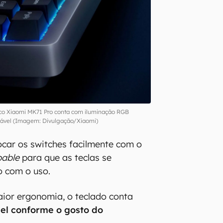
co Xiaomi MK71 Pro conta com iluminação RGB
zável (Imagem: Divulgação/Xiaomi)
rocar os switches facilmente com o
pable
para que as teclas se
 com o uso.
aior ergonomia, o teclado conta
vel conforme o gosto do