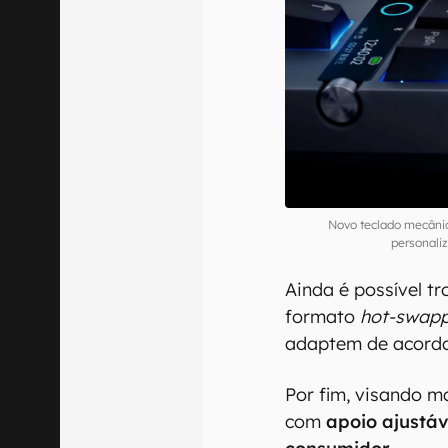
Novo teclado mecâni
personali
Ainda é possível t
formato
hot-swap
adaptem de acordo
Por fim, visando m
com
apoio ajustá