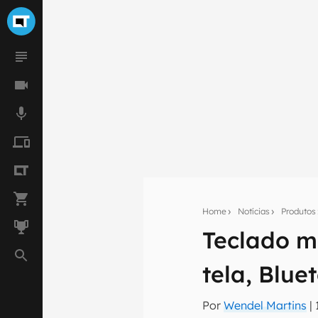
Home
Notícias
Produtos
Teclado m
Seu res
tela, Blue
Assine a newsle
mão.
Por
Wendel Martins
|