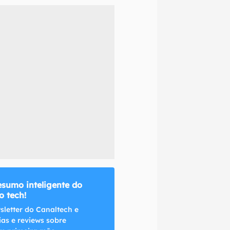
naltech.
esumo inteligente do
 tech!
sletter do Canaltech e
ias e reviews sobre