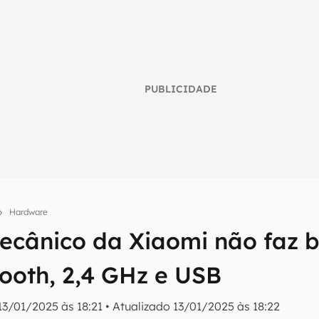
PUBLICIDADE
Hardware
ecânico da Xiaomi não faz b
umo inteligente do mundo tech!
tooth, 2,4 GHz e USB
tter do Canaltech e receba notícias e reviews sobre tecnologia 
13/01/2025 às 18:21
•
Atualizado
13/01/2025 às 18:22