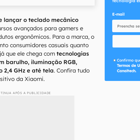
tecnologia e
E-mail
 lançar o teclado mecânico
rsos avançados para gamers e
dutos ergonômicos. Para a marca, o
nto consumidores casuais quanto
 já que ele chega com
tecnologias
Confirmo que
m barulho, iluminação RGB,
Termos de U
o 2,4 GHz e até tela
. Confira tudo
Canaltech.
sitivo da Xiaomi.
TINUA APÓS A PUBLICIDADE