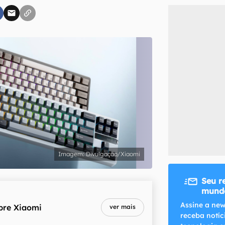
inscreva-se
li, aceito e concordo com os
Termos de Uso e Política de Privacidade do Ca
Divulgação/Xiaomi
Seu r
mundo
Assine a new
bre
Xiaomi
ver mais
receba notíc