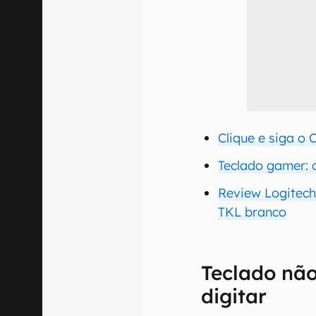
Clique e siga o
Teclado gamer: 
Review Logitech
TKL branco
Teclado não
digitar