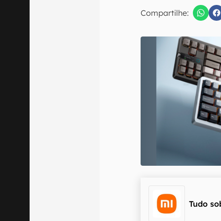
E-mail
Compartilhe:
Confirmo que 
Tudo so