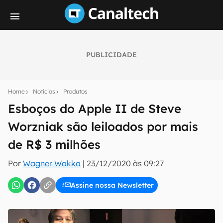
PUBLICIDADE
Seu resumo inteligente do mundo tech!
Assine a newsletter do Canaltech e receba
Home
Notícias
Produtos
notícias e reviews sobre tecnologia em primeira
mão.
Esboços do Apple II de Steve
Worzniak são leiloados por mais
E-mail
de R$ 3 milhões
Por
Wagner Wakka
|
23/12/2020 às 09:27
inscreva-se
Assine nossa Newsletter
Confirmo que li, aceito e concordo com os
Termos de
Uso e Política de Privacidade do Canaltech.