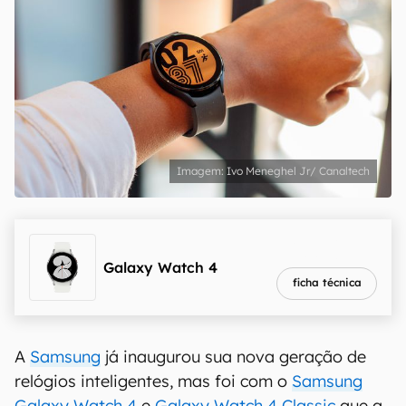
Ivo Meneghel Jr/ Canaltech
melhor preço
R$ 802,99
Galaxy Watch 4
ficha técnica
A
Samsung
já inaugurou sua nova geração de
relógios inteligentes, mas foi com o
Samsung
Galaxy Watch 4
e
Galaxy Watch 4 Classic
que a