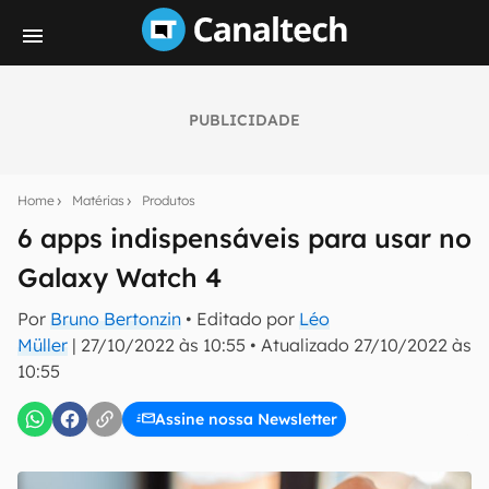
PUBLICIDADE
Seu resumo inteligente do mundo tech!
Assine a newsletter do Canaltech e receba
Home
Matérias
Produtos
notícias e reviews sobre tecnologia em primeira
mão.
6 apps indispensáveis para usar no
Galaxy Watch 4
E-mail
Por
Bruno Bertonzin
• Editado por
Léo
Müller
|
27/10/2022 às 10:55
•
Atualizado
27/10/2022 às
10:55
inscreva-se
Assine nossa Newsletter
Confirmo que li, aceito e concordo com os
Termos de
Uso e Política de Privacidade do Canaltech.