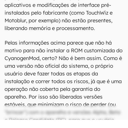
aplicativos e modificações de interface pré-
instalados pelo fabricante (como TouchWiz e
Motoblur, por exemplo) não estão presentes,
liberando memória e processamento.
Pelas informações acima parece que não há
motivo para não instalar a ROM customizada do
CyanogenMod, certo? Não é bem assim. Como é
uma versão não oficial do sistema, o próprio
usuário deve fazer todas as etapas da
instalação e correr todos os riscos, já que é uma
operação não coberta pela garantia do
aparelho. Por isso são liberadas versões
estáveis, que minimizam o risco de perder (ou
"brincar") com o aparelho e versões Alpha, Beta
e Release Candidate (RC), para que o usuário
determine o risco que está disposto a correr.