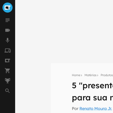
Home
Matérias
Produto
5 "presen
Seu res
para sua
Assine a newsle
mão.
Por
Renato Moura Jr.