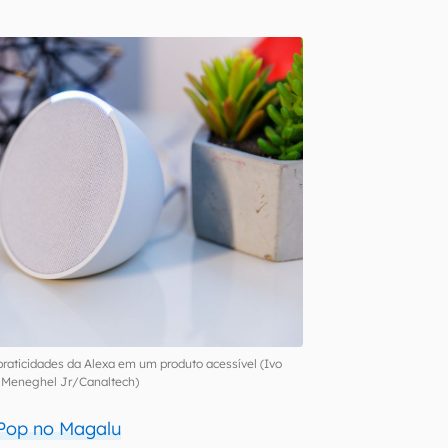
praticidades da Alexa em um produto acessível (Ivo
Meneghel Jr/Canaltech)
Pop no Magalu