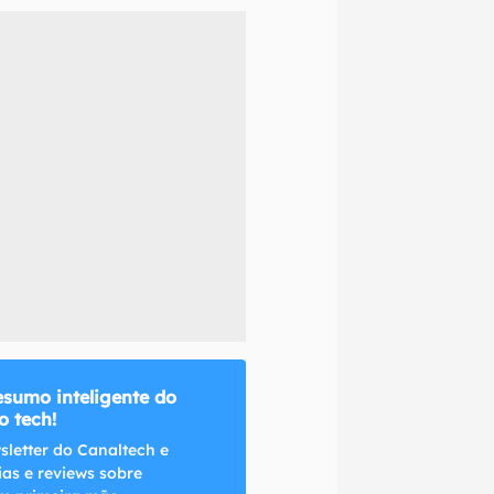
naltech.
esumo inteligente do
 tech!
sletter do Canaltech e
ias e reviews sobre