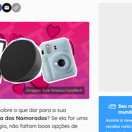
inscreva-se
li, aceito e concordo com os
Termos de Uso e Política de Privacidade do Ca
Erick Teixeira/Canaltech
Seu r
obre o que dar para a sua
mundo
ia dos Namorados
? Se ela for uma
Assine a new
gia, não faltam boas opções de
receba notíc