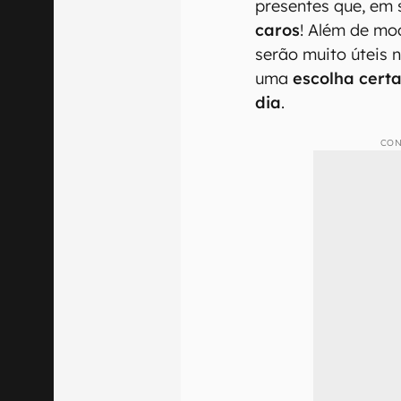
presentes que, em 
caros
! Além de mo
serão muito úteis 
uma
escolha cert
dia
.
CON