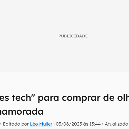
PUBLICIDADE
s
tes tech" para comprar de ol
umo inteligente do mundo tech!
 namorada
tter do Canaltech e receba notícias e reviews sobre tecnologia 
• Editado por
Léo Müller
|
03/06/2025 às 13:44
•
Atualizad