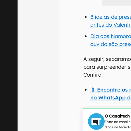
8 ideias de pr
antes do Valent
Dia dos Namora
ouvido são pres
A seguir, separamo
para surpreender 
Confira:
📱
Encontre os 
no WhatsApp d
O Canaltech
Entre no canal 
dicas de tecnol