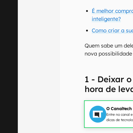
É melhor compr
inteligente?
Como criar a su
Quem sabe um dele
nova possibilidade 
1 - Deixar 
hora de lev
O Canaltech
Entre no canal 
dicas de tecnol