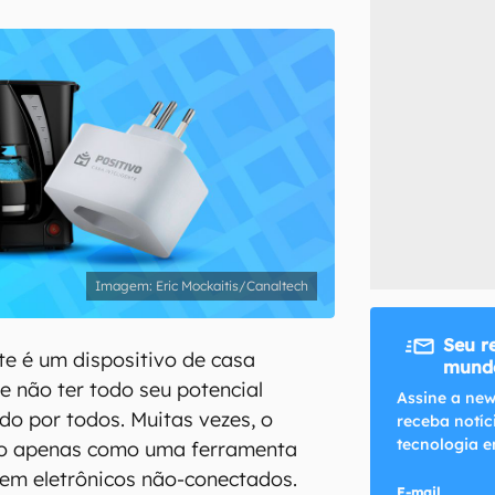
inscreva-se
li, aceito e concordo com os
Termos de Uso e Política de Privacidade do Ca
Eric Mockaitis/Canaltech
Seu r
te é um dispositivo de casa
mundo
 não ter todo seu potencial
Assine a new
do por todos. Muitas vezes, o
receba notíc
tecnologia e
do apenas como uma ferramenta
 em eletrônicos não-conectados.
E-mail