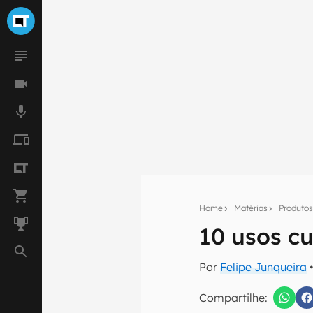
Home
Matérias
Produto
10 usos c
Seu res
Por
Felipe Junqueira
•
Assine a newsle
mão.
Compartilhe: