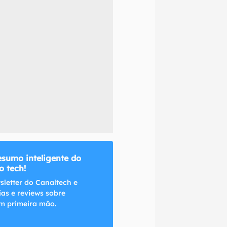
naltech.
esumo inteligente do
 tech!
sletter do Canaltech e
ias e reviews sobre
m primeira mão.