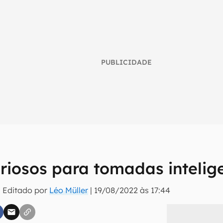
PUBLICIDADE
s
uriosos para tomadas intelig
umo inteligente do mundo tech!
 Editado por
Léo Müller
|
19/08/2022 às 17:44
tter do Canaltech e receba notícias e reviews sobre tecnologia 