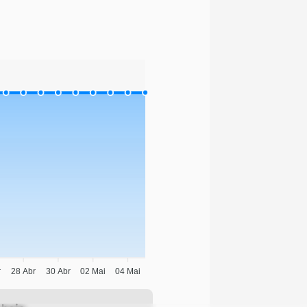
r
28 Abr
30 Abr
02 Mai
04 Mai