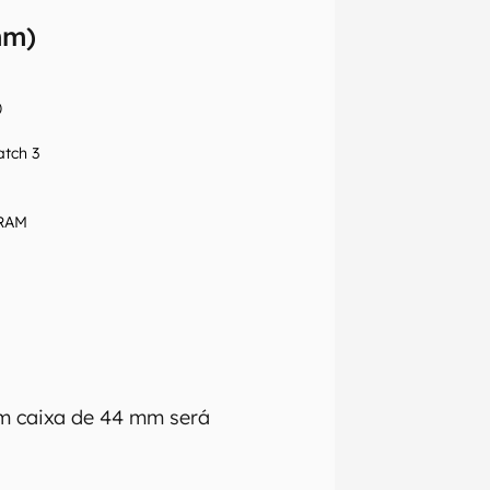
mm)
)
tch 3
 RAM
om caixa de 44 mm será