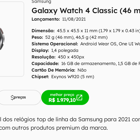
Samsung
Galaxy Watch 4 Classic (46 
Lançamento:
11/08/2021
Dimensão
:
45.5 x 45.5 x 11 mm (1.79 x 1.79 x 0.43 in
Peso
:
52 g (46 mm), 46,5 g (42 mm)
Sistema Operacional
:
Android Wear OS, One UI Wa
Display
:
1,4 polegada
Resolução
:
450 x 450px
Capacidade
:
16 GB de armazenamento, 1,5 GB de
Cartão De Memória
:
Não
Chipset
:
Exynos W920 (5 nm)
melhor preço
preços
R$ 1.979,10
 dos relógios top de linha da Samsung para 2021 c
 com outros produtos premium da marca.