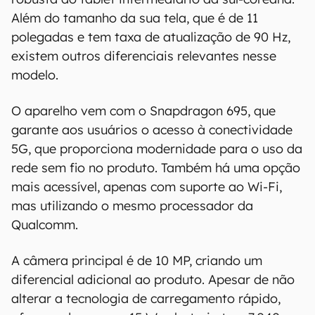
precisão, detalhes, variações ou em relação
Além do tamanho da sua tela, que é de 11
aos resultados obtidos com o uso dessas
polegadas e tem taxa de atualização de 90 Hz,
informações.
existem outros diferenciais relevantes nesse
modelo.
O aparelho vem com o Snapdragon 695, que
garante aos usuários o acesso à conectividade
5G, que proporciona modernidade para o uso da
rede sem fio no produto. Também há uma opção
mais acessível, apenas com suporte ao Wi-Fi,
mas utilizando o mesmo processador da
Qualcomm.
A câmera principal é de 10 MP, criando um
diferencial adicional ao produto. Apesar de não
alterar a tecnologia de carregamento rápido,