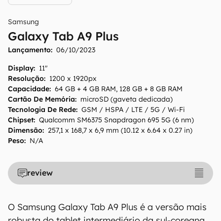
Samsung
Galaxy Tab A9 Plus
O Canaltech mantém esforço constante para
Lançamento:
06/10/2023
encontrar e manter atualizadas as
informações presentes em nossas fichas
Display
:
11"
técnicas, porém tenha em mente que
Resolução
:
1200 x 1920px
Capacidade
:
64 GB + 4 GB RAM, 128 GB + 8 GB RAM
especificações e recursos podem variar entre
Cartão De Memória
:
microSD (gaveta dedicada)
regiões e países. Portanto, recomendamos
Tecnologia De Rede
:
GSM / HSPA / LTE / 5G / Wi-Fi
que você visite o site oficial do fabricante ou
Chipset
:
Qualcomm SM6375 Snapdragon 695 5G (6 nm)
operadora que comercializa o produto para
Dimensão
:
257,1 x 168,7 x 6,9 mm (10.12 x 6.64 x 0.27 in)
confirmar suas características detalhadas e
Peso
:
N/A
regionais.
Aviso legal: O Canaltech não se responsabiliza
review
por quaisquer erros ou omissões, ou mesmo
os resultados obtidos com o uso dessas
informações. As informações são fornecidas
O Samsung Galaxy Tab A9 Plus é a versão mais
"como estão", sem qualquer garantia de
robusta do tablet intermediário da sul-coreana.