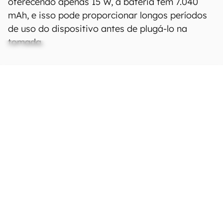
oferecendo apenas 15 W, a bateria tem 7.040
mAh, e isso pode proporcionar longos períodos
de uso do dispositivo antes de plugá-lo na
tomada.
Ficha Técnica
As especificações e recursos podem variar
entre regiões e países.
Clique aqui para ver
mais.
Rede
Tecnologia
GSM / HSPA / LTE / 5G /
Wi-Fi