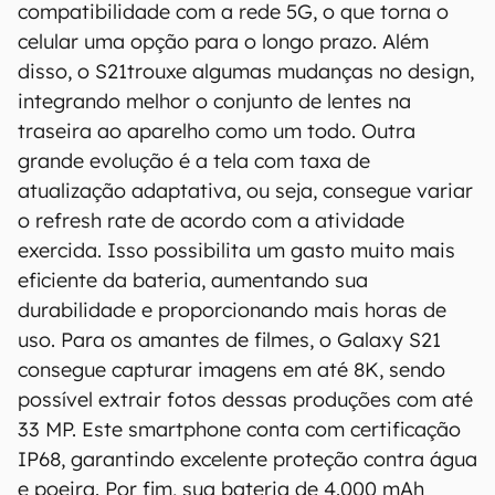
compatibilidade com a rede 5G, o que torna o
celular uma opção para o longo prazo. Além
disso, o S21trouxe algumas mudanças no design,
integrando melhor o conjunto de lentes na
O Canaltech mantém esforço constante para
traseira ao aparelho como um todo. Outra
encontrar e manter atualizadas as
grande evolução é a tela com taxa de
informações presentes em nossas fichas
atualização adaptativa, ou seja, consegue variar
técnicas, porém tenha em mente que
o refresh rate de acordo com a atividade
especificações e recursos podem variar entre
exercida. Isso possibilita um gasto muito mais
regiões e países. Portanto, recomendamos
eficiente da bateria, aumentando sua
que você visite o site oficial do fabricante ou
operadora que comercializa o produto para
durabilidade e proporcionando mais horas de
confirmar suas características detalhadas e
uso. Para os amantes de filmes, o Galaxy S21
regionais.
consegue capturar imagens em até 8K, sendo
possível extrair fotos dessas produções com até
Aviso legal: O Canaltech não se responsabiliza
33 MP. Este smartphone conta com certificação
por quaisquer erros ou omissões, ou mesmo
os resultados obtidos com o uso dessas
IP68, garantindo excelente proteção contra água
informações. As informações são fornecidas
e poeira. Por fim, sua bateria de 4.000 mAh