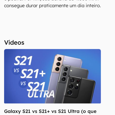
"como estão", sem qualquer garantia de
consegue durar praticamente um dia inteiro.
precisão, detalhes, variações ou em relação
aos resultados obtidos com o uso dessas
informações.
Vídeos
Galaxy S21 vs S21+ vs S21 Ultra (o que