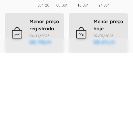
Jun '26
08 Jun
16 Jun
24 Jun
Menor preço
Menor preço
registrado
hoje
04/11/2025
02/07/2026
R$
798
,
R$
871
,
94
33
Ficha Técnica
As especificações e recursos podem variar
entre regiões e países.
Clique aqui para ver
mais.
Rede
Tecnologia
Não definido