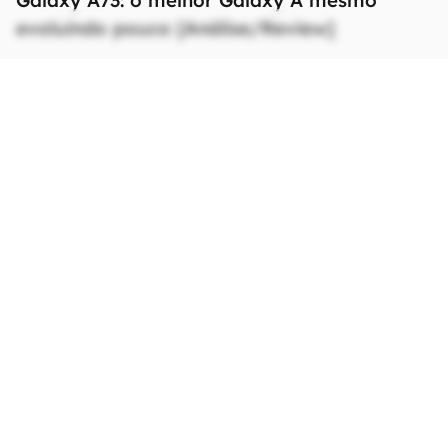
evoluindo pouco [Análise/Review]
Melhores Preços Galaxy A73 5G
Vendido por
Amazon
Smartphone Samsung Galaxy A73 5G SM-
A736B 128GB Câmera Quádrupla
R$ 3.400,
00
comprar
Ficha Técnica
As especificações e recursos podem variar
entre regiões e países.
Clique aqui para ver