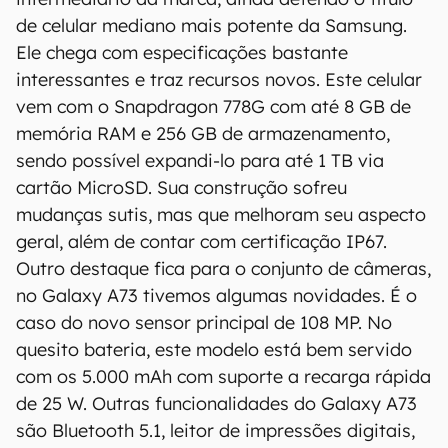
confirmar suas características detalhadas e
de celular mediano mais potente da Samsung.
regionais.
Ele chega com especificações bastante
interessantes e traz recursos novos. Este celular
Aviso legal: O Canaltech não se responsabiliza
vem com o Snapdragon 778G com até 8 GB de
por quaisquer erros ou omissões, ou mesmo
os resultados obtidos com o uso dessas
memória RAM e 256 GB de armazenamento,
informações. As informações são fornecidas
sendo possível expandi-lo para até 1 TB via
"como estão", sem qualquer garantia de
cartão MicroSD. Sua construção sofreu
precisão, detalhes, variações ou em relação
mudanças sutis, mas que melhoram seu aspecto
aos resultados obtidos com o uso dessas
geral, além de contar com certificação IP67.
informações.
Outro destaque fica para o conjunto de câmeras,
no Galaxy A73 tivemos algumas novidades. É o
caso do novo sensor principal de 108 MP. No
quesito bateria, este modelo está bem servido
com os 5.000 mAh com suporte a recarga rápida
de 25 W. Outras funcionalidades do Galaxy A73
são Bluetooth 5.1, leitor de impressões digitais,