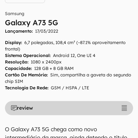
Samsung
Galaxy A73 5G
Lançamento:
17/03/2022
Display
:
6,7 polegadas, 108,4 cm² (~87.1% aproveitamento
frontal)
Sistema Operacional
:
Android 12, One UI 4
Resolução
:
1080 x 2400px
Capacidade
:
128 GB + 8 GB RAM
Cartão De Memória
:
Sim, compartilha a gaveta do segundo
chip SIM
O Canaltech mantém esforço constante para
Tecnologia De Rede
:
GSM / HSPA / LTE
encontrar e manter atualizadas as
informações presentes em nossas fichas
técnicas, porém tenha em mente que
review
especificações e recursos podem variar entre
regiões e países. Portanto, recomendamos
que você visite o site oficial do fabricante ou
O Galaxy A73 5G chega como novo
operadora que comercializa o produto para
intermediário da marca, ainda detendo o título