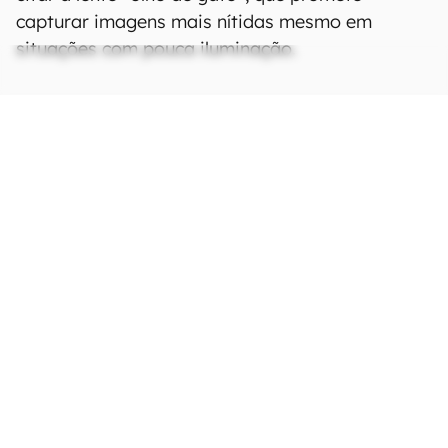
capturar imagens mais nítidas mesmo em
situações com pouca iluminação.
Ficha Técnica
As especificações e recursos podem variar
entre regiões e países.
Clique aqui para ver
mais.
Rede
Tecnologia
GSM / HSPA / LTE / 5G /
Wi-Fi
Bandas 2G
Não definido