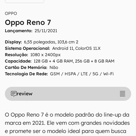
OPPO
O Canaltech mantém esforço constante para
Oppo Reno 7
encontrar e manter atualizadas as
Lançamento:
25/11/2021
informações presentes em nossas fichas
Display
:
6,55 polegadas, 103,6 cm 2
técnicas, porém tenha em mente que
Sistema Operacional
:
Android 11, ColorOS 11.X
especificações e recursos podem variar entre
Resolução
:
1080 x 2400px
regiões e países. Portanto, recomendamos
Capacidade
:
128 GB + 4 GB RAM, 256 GB + 8 GB RAM
que você visite o site oficial do fabricante ou
Cartão De Memória
:
Não
operadora que comercializa o produto para
Tecnologia De Rede
:
GSM / HSPA / LTE / 5G / Wi-Fi
confirmar suas características detalhadas e
regionais.
review
Aviso legal: O Canaltech não se responsabiliza
por quaisquer erros ou omissões, ou mesmo
os resultados obtidos com o uso dessas
O Oppo Reno 7 é o modelo padrão do line-up da
informações. As informações são fornecidas
marca em 2021. Ele vem com grandes novidades
"como estão", sem qualquer garantia de
e promete ser o modelo ideal para quem busca
precisão, detalhes, variações ou em relação