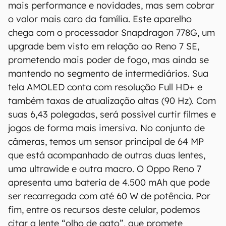
mais performance e novidades, mas sem cobrar
aos resultados obtidos com o uso dessas
o valor mais caro da família. Este aparelho
informações.
chega com o processador Snapdragon 778G, um
upgrade bem visto em relação ao Reno 7 SE,
prometendo mais poder de fogo, mas ainda se
mantendo no segmento de intermediários. Sua
tela AMOLED conta com resolução Full HD+ e
também taxas de atualização altas (90 Hz). Com
suas 6,43 polegadas, será possível curtir filmes e
jogos de forma mais imersiva. No conjunto de
câmeras, temos um sensor principal de 64 MP
que está acompanhado de outras duas lentes,
uma ultrawide e outra macro. O Oppo Reno 7
apresenta uma bateria de 4.500 mAh que pode
ser recarregada com até 60 W de potência. Por
fim, entre os recursos deste celular, podemos
citar a lente “olho de gato”, que promete