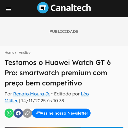
PUBLICIDADE
Seu resumo inteligente do mundo tech!
Assine a newsletter do Canaltech e receba
Home
Análise
notícias e reviews sobre tecnologia em primeira
mão.
Testamos o Huawei Watch GT 6
Pro: smartwatch premium com
E-mail
preço bem competitivo
Por
Renato Moura Jr.
• Editado por
Léo
inscreva-se
Müller
|
14/11/2025 às 10:38
Assine nossa Newsletter
Confirmo que li, aceito e concordo com os
Termos de
Uso e Política de Privacidade do Canaltech.