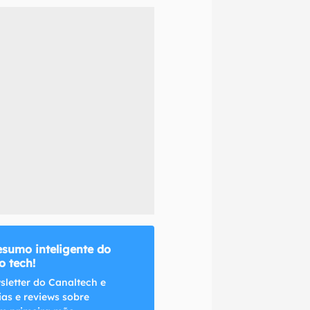
naltech.
esumo inteligente do
 tech!
sletter do Canaltech e
ias e reviews sobre