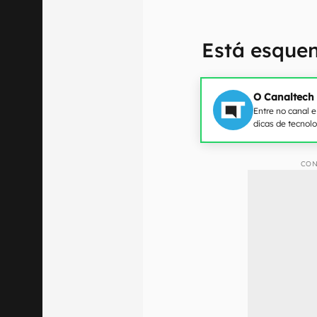
Está esque
O Canaltech
Entre no canal 
dicas de tecnol
CON