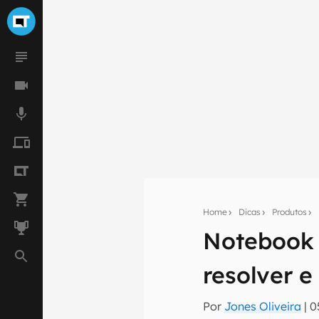
Home
Dicas
Produtos
Notebook 
Seu res
resolver e
Assine a newsle
mão.
Por
Jones Oliveira
|
0