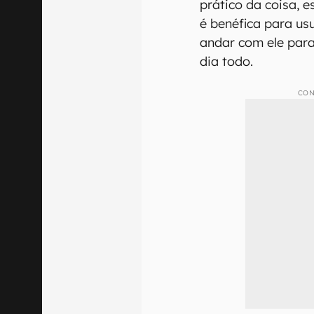
prático da coisa, 
é benéfica para us
andar com ele para
dia todo.
CON