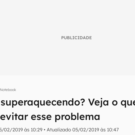
PUBLICIDADE
Notebook
superaquecendo? Veja o que
umo inteligente do mundo tech!
 evitar esse problema
tter do Canaltech e receba notícias e reviews sobre tecnologia 
5/02/2019 às 10:29
•
Atualizado
05/02/2019 às 10:47