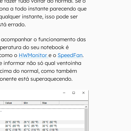
 e fazer tudo voltar ao normal. Se o
ona a todo instante parecendo que
qualquer instante, isso pode ser
stá errado.
 acompanhar o funcionamento das
mperatura do seu notebook é
s como o
HWMonitor
e o
SpeedFan
.
e informar não só qual ventoinha
acima do normal, como também
ponente está superaquecendo.