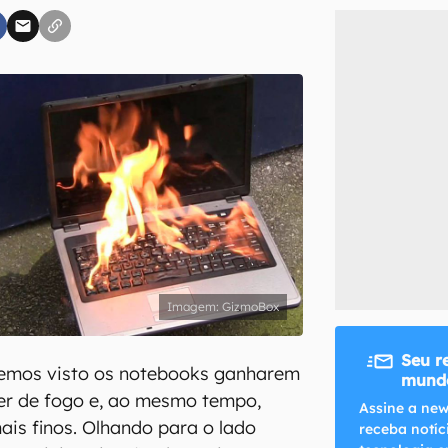
inscreva-se
li, aceito e concordo com os
Termos de Uso e Política de Privacidade do Ca
GizmoBox
Seu r
temos visto os notebooks ganharem
mundo
er de fogo e, ao mesmo tempo,
Assine a new
ais finos. Olhando para o lado
receba notíc