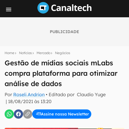
PUBLICIDADE
Seu resumo inteligente do mundo tech!
Assine a newsletter do Canaltech e receba
Home
Notícias
Mercado
Negócios
notícias e reviews sobre tecnologia em primeira
mão.
Gestão de mídias sociais mLabs
compra plataforma para otimizar
E-mail
análise de dados
Por
Roseli Andrion
• Editado por
Claudio Yuge
inscreva-se
|
18/08/2021 às 13:20
Assine nossa Newsletter
Confirmo que li, aceito e concordo com os
Termos de
Uso e Política de Privacidade do Canaltech.