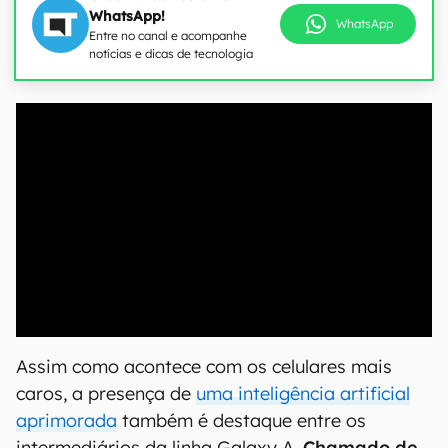
WhatsApp!
WhatsApp
Entre no canal e acompanhe
notícias e dicas de tecnologia
00:00
/
21:11
Assim como acontece com os celulares mais
caros, a presença de
uma inteligência artificial
aprimorada
também é destaque entre os
intermediários da linha Galaxy A.
Chamado de