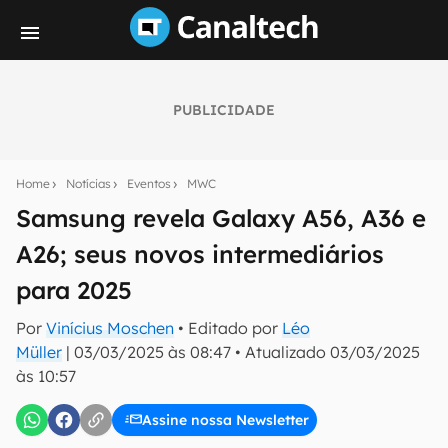
PUBLICIDADE
Seu resumo inteligente do mundo tech!
Assine a newsletter do Canaltech e receba
Home
Notícias
Eventos
MWC
notícias e reviews sobre tecnologia em primeira
mão.
Samsung revela Galaxy A56, A36 e
A26; seus novos intermediários
E-mail
para 2025
Por
Vinícius Moschen
• Editado por
Léo
inscreva-se
Müller
|
03/03/2025 às 08:47
•
Atualizado
03/03/2025
às 10:57
Confirmo que li, aceito e concordo com os
Termos de
Uso e Política de Privacidade do Canaltech.
Assine nossa Newsletter