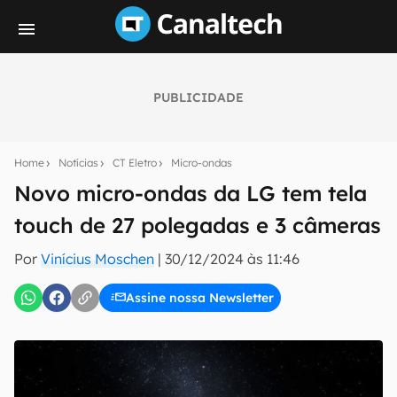
PUBLICIDADE
Seu resumo inteligente do mundo tech!
Assine a newsletter do Canaltech e receba
Home
Notícias
CT Eletro
Micro-ondas
notícias e reviews sobre tecnologia em primeira
mão.
Novo micro-ondas da LG tem tela
touch de 27 polegadas e 3 câmeras
E-mail
Por
Vinícius Moschen
|
30/12/2024 às 11:46
Assine nossa Newsletter
inscreva-se
Confirmo que li, aceito e concordo com os
Termos de
Uso e Política de Privacidade do Canaltech.