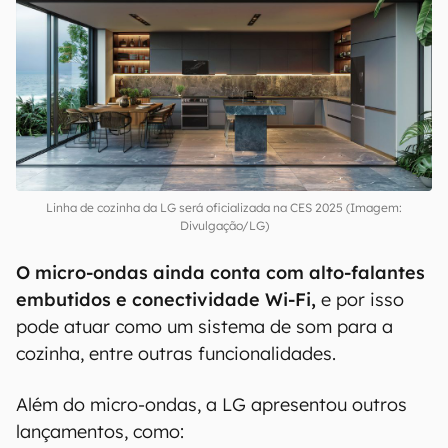
ondas sem precisar abri-lo.
O painel também
oferece acesso ao ecossistema LG ThinQ,
permitindo controlar outros dispositivos
inteligentes da marca,
além de equipamentos
de terceiros
compatíveis com os protocolos
Matter
e Thread.
Linha de cozinha da LG será oficializada na CES 2025 (Imagem: