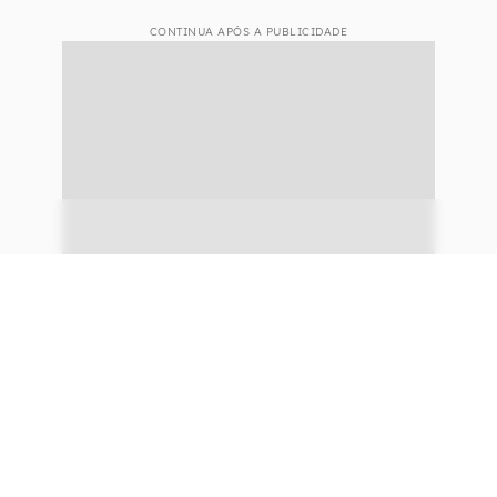
Divulgação/LG)
O micro-ondas ainda conta com alto-falantes
embutidos e conectividade Wi-Fi,
e por isso
pode atuar como um sistema de som para a
cozinha, entre outras funcionalidades.
Além do micro-ondas, a LG apresentou outros
lançamentos, como:
CONTINUA APÓS A PUBLICIDADE