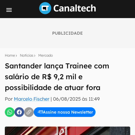
PUBLICIDADE
Seu resumo inteligente do mundo tech!
Assine a newsletter do Canaltech e receba
Home
Notícias
Mercado
notícias e reviews sobre tecnologia em primeira
mão.
Santander lança Trainee com
salário de R$ 9,2 mil e
E-mail
possibilidade de atuar fora
Por
Marcelo Fischer
|
06/08/2025 às 11:49
inscreva-se
Assine nossa Newsletter
Confirmo que li, aceito e concordo com os
Termos de
Uso e Política de Privacidade do Canaltech.