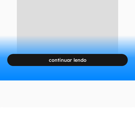
pequenas e médias empresas. Envolve também
as áreas de inclusão financeira e de produtos,
como cartões, seguros, previdência, etc.
CONTINUA APÓS A PUBLICIDADE
continuar lendo