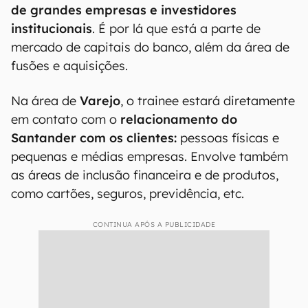
jornadas no programa: uma focada em áreas
Institucionais e Atacado, e outra na área de
Varejo.
A área de
Institucional
é responsável
“por
sustentar o funcionamento do banco como
um todo”
, de acordo com o Santander, e envolve
as divisões de pessoas, ouvidoria e finanças. Já
a parte de
Atacado
é onde fica o
atendimento
de grandes empresas e investidores
institucionais
. É por lá que está a parte de
mercado de capitais do banco, além da área de
fusões e aquisições.
Na área de
Varejo
, o trainee estará diretamente
em contato com o
relacionamento do
Santander com os clientes:
pessoas físicas e