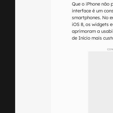
Que o iPhone não p
interface é um con
smartphones. No en
iOS 8, os widgets 
aprimoram a usabil
de Início mais cust
CON