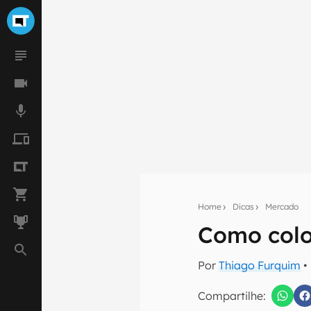
Home
Dicas
Mercado
Seu res
Como colo
Assine a newsle
mão.
Por
Thiago Furquim
•
E-mail
Compartilhe: