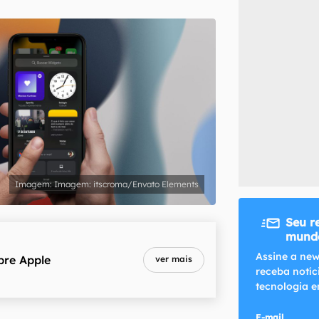
inscreva-se
li, aceito e concordo com os
Termos de Uso e Política de Privacidade do Ca
Imagem: itscroma/Envato Elements
Seu r
mundo
Assine a new
bre
Apple
ver mais
receba notíc
tecnologia e
E-mail