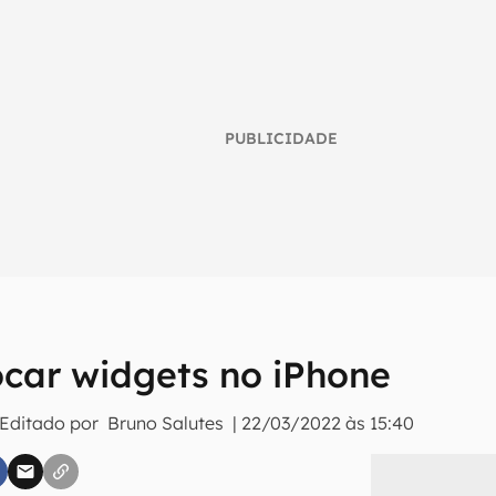
PUBLICIDADE
umo inteligente do mundo tech!
car widgets no iPhone
tter do Canaltech e receba notícias e reviews sobre tecnologia 
 Editado por
Bruno Salutes
|
22/03/2022 às 15:40