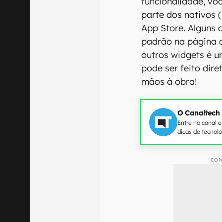
funcionalidade, vo
parte dos nativos 
App Store. Alguns d
padrão na página de
outros widgets é u
pode ser feito dire
mãos à obra!
O Canaltech
Entre no canal 
dicas de tecnol
CON