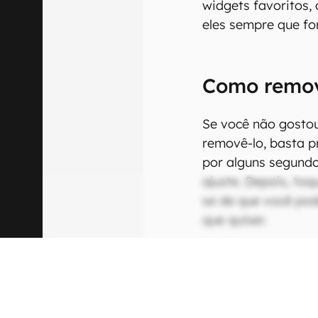
widgets favoritos, 
eles sempre que for
Como remov
Se você não gostou
removê-lo, basta 
por alguns segundo
ajuste. Depois, to
se de que você po
que quiser.