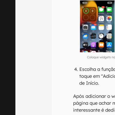
Coloque widgets na
Escolha a funçã
toque em "Adicio
de Início.
Após adicionar o w
página que achar 
interessante é ded