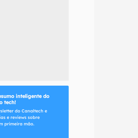
naltech.
esumo inteligente do
 tech!
sletter do Canaltech e
ias e reviews sobre
m primeira mão.