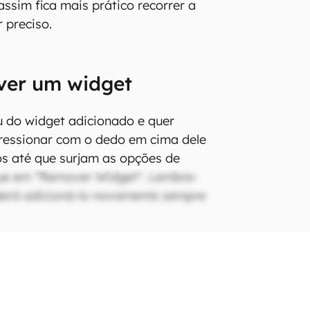
assim fica mais prático recorrer a
 preciso.
er um widget
 do widget adicionado e quer
pressionar com o dedo em cima dele
s até que surjam as opções de
que em "Remover Widget". Lembre-
derá adicioná-lo novamente sempre