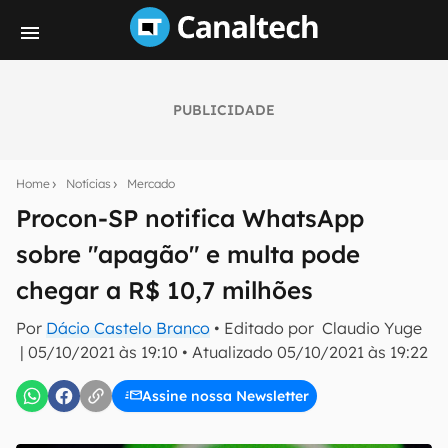
PUBLICIDADE
Seu resumo inteligente do mundo tech!
Assine a newsletter do Canaltech e receba
Home
Notícias
Mercado
notícias e reviews sobre tecnologia em primeira
mão.
Procon-SP notifica WhatsApp
sobre "apagão" e multa pode
E-mail
chegar a R$ 10,7 milhões
Por
Dácio Castelo Branco
• Editado por
Claudio Yuge
inscreva-se
|
05/10/2021 às 19:10
•
Atualizado
05/10/2021 às 19:22
Assine nossa Newsletter
Confirmo que li, aceito e concordo com os
Termos de
Uso e Política de Privacidade do Canaltech.