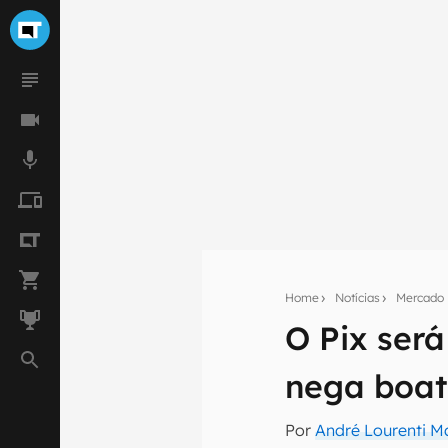
Home
Notícias
Mercado
O Pix ser
Seu res
nega boat
Assine a newsle
mão.
Por
André Lourenti 