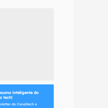
naltech.
esumo inteligente do
 tech!
sletter do Canaltech e