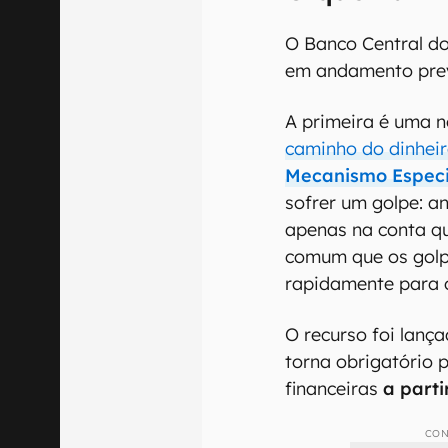
00:00
/
04:07
O que vai 
O Banco Central do
em andamento prev
A primeira é uma 
caminho do dinhei
Mecanismo Especi