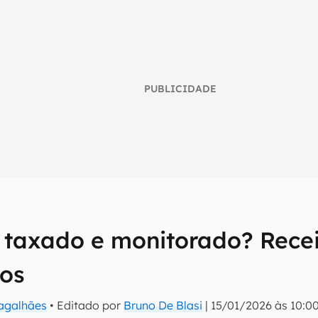
PUBLICIDADE
á taxado e monitorado? Rece
umo inteligente do mundo tech!
os
tter do Canaltech e receba notícias e reviews sobre tecnologia 
Magalhães
• Editado por
Bruno De Blasi
|
15/01/2026 às 10:0