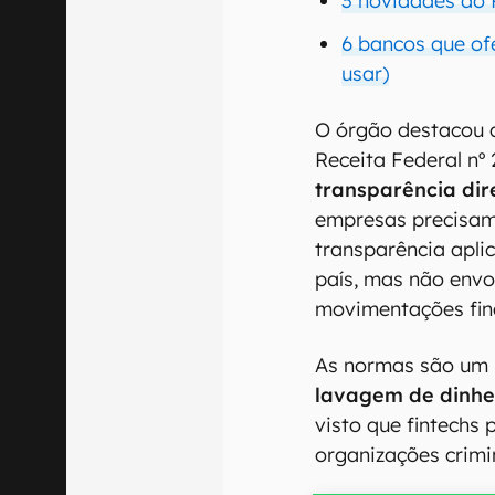
3 novidades do 
6 bancos que o
usar)
O órgão destacou 
Receita Federal nº 
transparência dir
empresas precisam
transparência aplic
país, mas não envo
movimentações fin
As normas são um 
lavagem de dinhei
visto que fintechs
organizações crimi