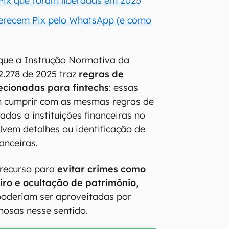
Pix que foram liberadas em 2025
ferecem Pix pelo WhatsApp (e como
que a Instrução Normativa da
2.278 de 2025 traz
regras de
ecionadas para fintechs
: essas
 cumprir com as mesmas regras de
adas a instituições financeiras no
lvem detalhes ou identificação de
anceiras.
recurso para
evitar crimes como
ro e ocultação de patrimônio
,
 poderiam ser aproveitadas por
nosas nesse sentido.