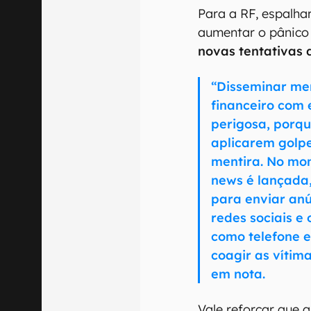
Para a RF, espalha
aumentar o pânico
novas tentativas 
“Disseminar men
financeiro com 
perigosa, porqu
aplicarem golp
mentira. No mo
news é lançada,
para enviar anú
redes sociais e
como telefone 
coagir as vítim
em nota.
Vale reforçar que 