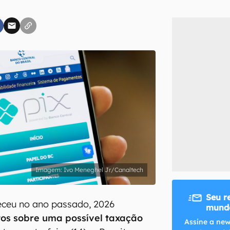
inscreva-se
li, aceito e concordo com os
Termos de Uso e Política de Privacidade do Ca
Ivo Meneghel Jr/Canaltech
Seu r
ceu no ano passado, 2026
mundo
os sobre uma possível taxação
Assine a new