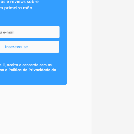
ias e reviews sobre
m primeira mão.
inscreva-se
 li, aceito e concordo com os
so e Política de Privacidade do