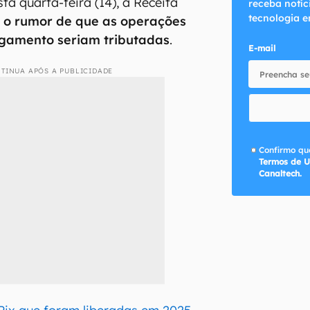
ta quarta-feira (14), a Receita
receba notíc
tecnologia e
 o rumor de que as operações
gamento seriam tributadas
.
E-mail
TINUA APÓS A PUBLICIDADE
Confirmo que
Termos de U
Canaltech.