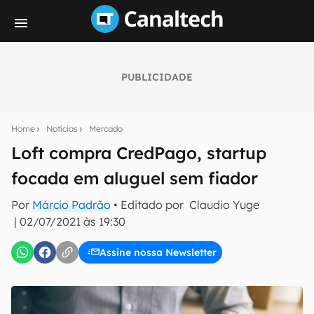
PUBLICIDADE
Seu resumo inteligente do mundo tech!
Assine a newsletter do Canaltech e receba
Home
Notícias
Mercado
notícias e reviews sobre tecnologia em primeira
mão.
Loft compra CredPago, startup
focada em aluguel sem fiador
E-mail
Por
Márcio Padrão
• Editado por
Claudio Yuge
|
02/07/2021 às 19:30
inscreva-se
Assine nossa Newsletter
Confirmo que li, aceito e concordo com os
Termos de
Uso e Política de Privacidade do Canaltech.