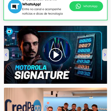
WhatsApp!
WhatsApp
Entre no canal e acompanhe
notícias e dicas de tecnologia
00:00
/
20:46