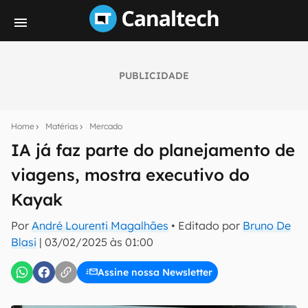
PUBLICIDADE
Seu resumo inteligente do mundo tech!
Assine a newsletter do Canaltech e receba
Home
Matérias
Mercado
notícias e reviews sobre tecnologia em primeira
mão.
IA já faz parte do planejamento de
viagens, mostra executivo do
E-mail
Kayak
Por
André Lourenti Magalhães
• Editado por
Bruno De
inscreva-se
Blasi
|
03/02/2025 às 01:00
Assine nossa Newsletter
Confirmo que li, aceito e concordo com os
Termos de
Uso e Política de Privacidade do Canaltech.