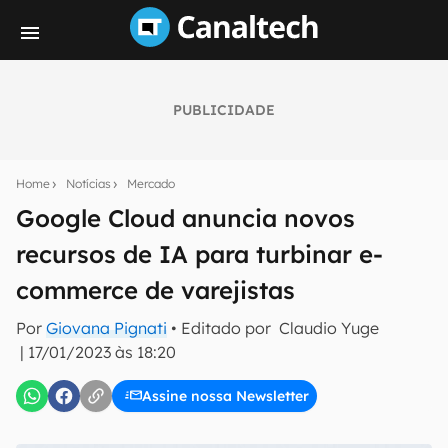
PUBLICIDADE
Seu resumo inteligente do mundo tech!
Assine a newsletter do Canaltech e receba
Home
Notícias
Mercado
notícias e reviews sobre tecnologia em primeira
mão.
Google Cloud anuncia novos
recursos de IA para turbinar e-
E-mail
commerce de varejistas
Por
Giovana Pignati
• Editado por
Claudio Yuge
inscreva-se
|
17/01/2023 às 18:20
Assine nossa Newsletter
Confirmo que li, aceito e concordo com os
Termos de
Uso e Política de Privacidade do Canaltech.