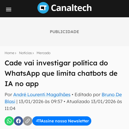
PUBLICIDADE
Seu resumo inteligente do mundo tech!
Assine a newsletter do Canaltech e receba
Home
Notícias
Mercado
notícias e reviews sobre tecnologia em primeira
mão.
Cade vai investigar política do
WhatsApp que limita chatbots de
E-mail
IA no app
Por
André Lourenti Magalhães
• Editado por
Bruno De
inscreva-se
Blasi
|
13/01/2026 às 09:57
•
Atualizado
13/01/2026 às
11:04
Confirmo que li, aceito e concordo com os
Termos de
Uso e Política de Privacidade do Canaltech.
Assine nossa Newsletter