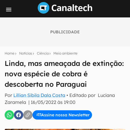
PUBLICIDADE
Seu resumo inteligente do mundo tech!
Assine a newsletter do Canaltech e receba
Home
Notícias
Ciência
Meio ambiente
notícias e reviews sobre tecnologia em primeira
mão.
Linda, mas ameaçada de extinção:
nova espécie de cobra é
E-mail
descoberta no Paraguai
Por
Lillian Sibila Dala Costa
• Editado por
Luciana
inscreva-se
Zaramela
|
16/05/2022 às 19:00
Assine nossa Newsletter
Confirmo que li, aceito e concordo com os
Termos de
Uso e Política de Privacidade do Canaltech.