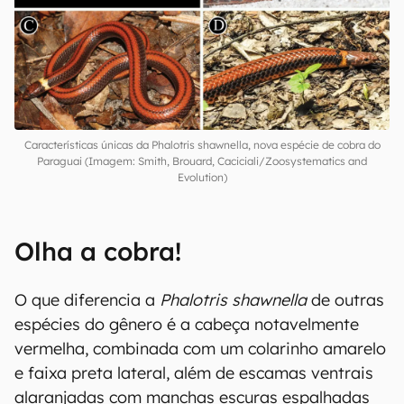
Características únicas da Phalotris shawnella, nova espécie de cobra do
Paraguai (Imagem: Smith, Brouard, Caciciali/Zoosystematics and
Evolution)
Olha a cobra!
O que diferencia a
Phalotris shawnella
de outras
espécies do gênero é a cabeça notavelmente
vermelha, combinada com um colarinho amarelo
e faixa preta lateral, além de escamas ventrais
alaranjadas com manchas escuras espalhadas