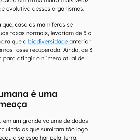
çado a um ritmo muito mais veloz
e evolutiva desses organismos.
 que, caso os mamíferos se
uas taxas normais, levariam de 5 a
para que a
biodiversidade
anterior
nos fosse recuperada. Ainda, de 3
s para atingir o número atual de
humana é uma
ameaça
u em um grande volume de dados
ncluindo os que sumiram tão logo
çou a se espalhar pela Terra.