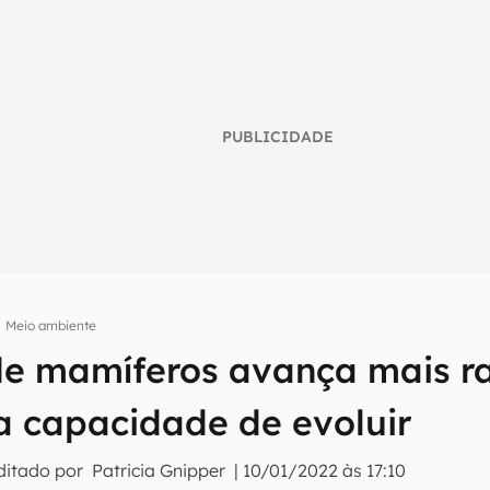
PUBLICIDADE
Meio ambiente
de mamíferos avança mais 
umo inteligente do mundo tech!
a capacidade de evoluir
tter do Canaltech e receba notícias e reviews sobre tecnologia 
ditado por
Patricia Gnipper
|
10/01/2022 às 17:10