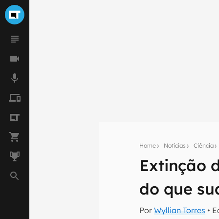
Home
Notícias
Ciência
Extinção 
Seu res
do que su
Assine a newsle
mão.
Por
Wyllian Torres
• E