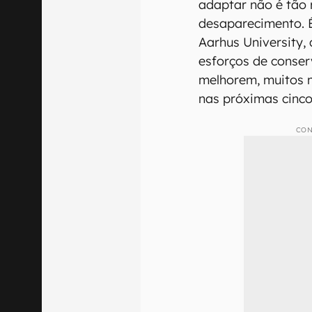
adaptar não é tão 
desaparecimento. É
Aarhus University
esforços de conse
melhorem, muitos 
nas próximas cinc
CON