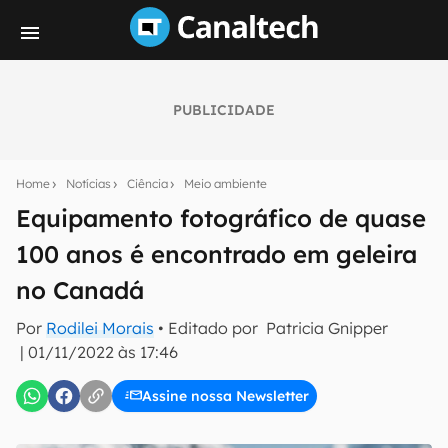
PUBLICIDADE
Seu resumo inteligente do mundo tech!
Assine a newsletter do Canaltech e receba
Home
Notícias
Ciência
Meio ambiente
notícias e reviews sobre tecnologia em primeira
mão.
Equipamento fotográfico de quase
100 anos é encontrado em geleira
E-mail
no Canadá
Por
Rodilei Morais
• Editado por
Patricia Gnipper
inscreva-se
|
01/11/2022 às 17:46
Assine nossa Newsletter
Confirmo que li, aceito e concordo com os
Termos de
Uso e Política de Privacidade do Canaltech.