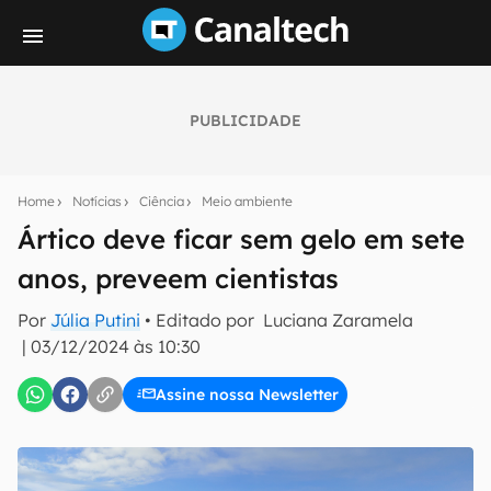
PUBLICIDADE
Seu resumo inteligente do mundo tech!
Assine a newsletter do Canaltech e receba
Home
Notícias
Ciência
Meio ambiente
notícias e reviews sobre tecnologia em primeira
mão.
Ártico deve ficar sem gelo em sete
anos, preveem cientistas
E-mail
Por
Júlia Putini
• Editado por
Luciana Zaramela
|
03/12/2024 às 10:30
inscreva-se
Assine nossa Newsletter
Confirmo que li, aceito e concordo com os
Termos de
Uso e Política de Privacidade do Canaltech.