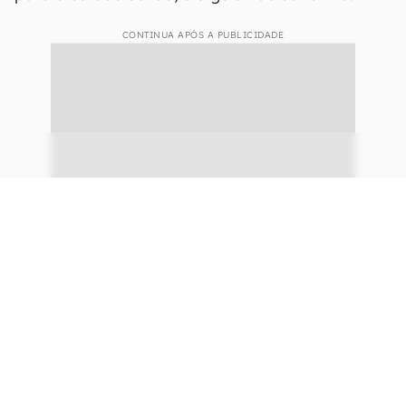
Dados apontam que, a cada década, 12% de gelo é perdido.
Reprodução/Pxhere
Depois, caso as duas próximas estações
(inverno e primavera) apresentem temperaturas
acima da média, a água não consegue passar
para o estado sólido, e o gelo não se forma.
CONTINUA APÓS A PUBLICIDADE