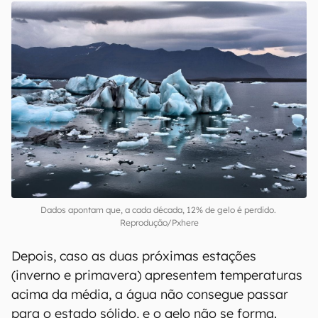
pode ocorrer dentro de três anos a seis anos.
Além disso, os pesquisadores descobriram que
um outono quente seguido por um inverno e
primavera quentes é uma
combinação
extremamente prejudicial
. Isso se deve ao
fato de que, primeiro, o calor anormal no
outono enfraquece o gelo marinho.