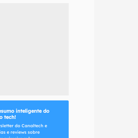
naltech.
esumo inteligente do
 tech!
sletter do Canaltech e
ias e reviews sobre