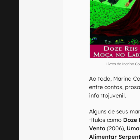
Livros de Marina C
Ao todo, Marina Col
entre contos, prosa,
infantojuvenil.
Alguns de seus ma
títulos como
Doze R
Vento
(2006),
Uma 
Alimentar Serpen