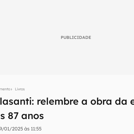
PUBLICIDADE
imento
Livros
asanti: relembre a obra da 
umo inteligente do mundo tech!
s 87 anos
tter do Canaltech e receba notícias e reviews sobre tecnologia 
9/01/2025 às 11:55