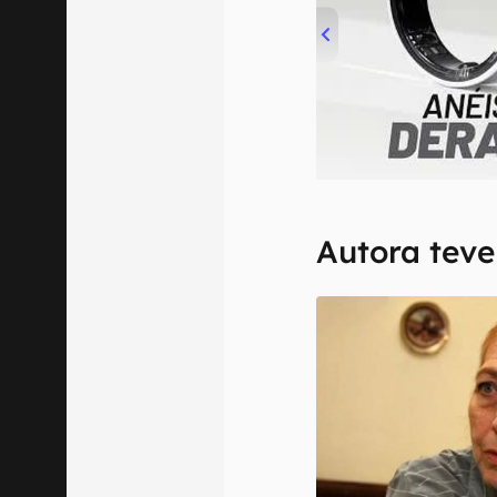
00:00
/
21:11
Autora teve