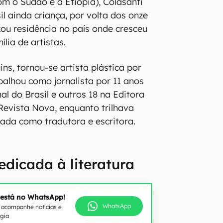
om o Sudão e a Etiópia), Colasanti
l ainda criança, por volta dos onze
xou residência no país onde cresceu
lia de artistas.
ins, tornou-se artista plástica por
alhou como jornalista por 11 anos
l do Brasil e outros 18 na Editora
Revista Nova, enquanto trilhava
ada como tradutora e escritora.
dicada à literatura
 está no WhatsApp!
WhatsApp
e acompanhe notícias e
ogia