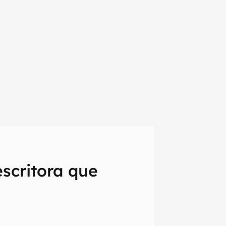
escritora que
em primeira