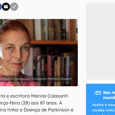
inscreva-se
li, aceito e concordo com os
Termos de Uso e Política de Privacidade do Ca
Divulgação/Instagram Marina Colasanti
Seu r
ta e escritora Marina Colasanti
mundo
erça-feira (28) aos 87 anos. A
Assine a new
eira tinha a Doença de Parkinson e
receba notíc