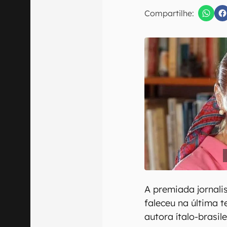
E-mail
Compartilhe:
Confirmo que 
A premiada jornalis
faleceu na última t
autora ítalo-brasil