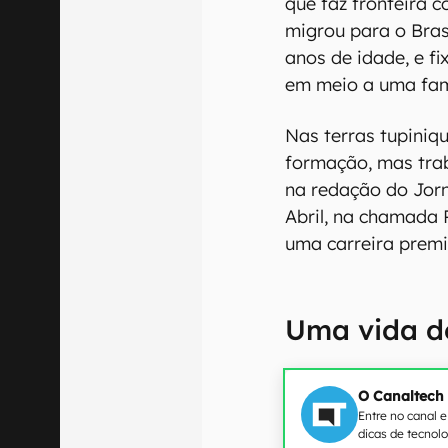
que faz fronteira c
migrou para o Brasi
anos de idade, e fi
em meio a uma famí
Nas terras tupiniqu
formação, mas trab
na redação do Jorna
Abril, na chamada 
uma carreira premi
Uma vida de
O Canaltech
Entre no canal 
dicas de tecnol