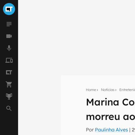
Home
Notícias
Entreten
Marina Col
Seu res
morreu ao
Assine a newsle
mão.
Por
Paulinha Alves
|
2