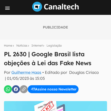
PUBLICIDADE
Seu resumo inteligente do mundo tech!
Assine a newsletter do Canaltech e receba
Home
Notícias
Internet
Legislação
notícias e reviews sobre tecnologia em primeira
mão.
PL 2630 | Google Brasil lista
objeções à Lei das Fake News
E-mail
Por
Guilherme Haas
• Editado por
Douglas Ciriaco
|
01/05/2023 às 15:05
inscreva-se
Assine nossa Newsletter
Confirmo que li, aceito e concordo com os
Termos de
Uso e Política de Privacidade do Canaltech.