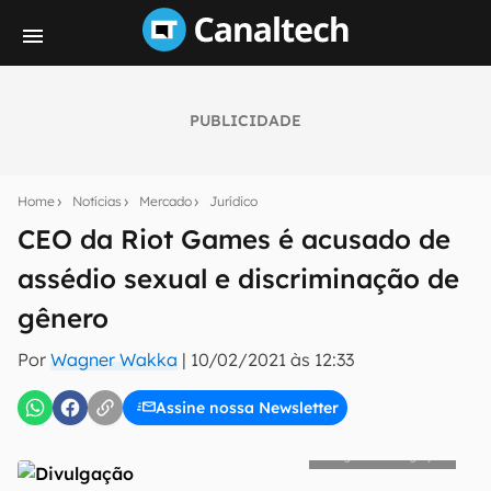
PUBLICIDADE
Seu resumo inteligente do mundo tech!
Assine a newsletter do Canaltech e receba
Home
Notícias
Mercado
Jurídico
notícias e reviews sobre tecnologia em primeira
mão.
CEO da Riot Games é acusado de
assédio sexual e discriminação de
E-mail
gênero
Por
Wagner Wakka
|
10/02/2021 às 12:33
inscreva-se
Assine nossa Newsletter
Confirmo que li, aceito e concordo com os
Termos de
Divulgação
Uso e Política de Privacidade do Canaltech.