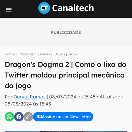
PUBLICIDADE
Seu resumo inteligente do mundo tech!
Assine a newsletter do Canaltech e receba
Home
Matérias
Games
Jogos para PC
notícias e reviews sobre tecnologia em primeira
mão.
Dragon's Dogma 2 | Como o lixo do
Twitter moldou principal mecânica
E-mail
do jogo
Por
Durval Ramos
|
08/03/2024 às 15:45
•
Atualizado
inscreva-se
08/03/2024 às 15:45
Assine nossa Newsletter
Confirmo que li, aceito e concordo com os
Termos de
Uso e Política de Privacidade do Canaltech.