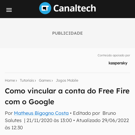
PUBLICIDADE
Seu resumo inteligente do mundo tech!
Assine a newsletter do Canaltech e receba
Conteúdo apoiado por
notícias e reviews sobre tecnologia em primeira
mão.
E-mail
Home
Tutoriais
Games
Jogos Mobile
Como vincular a conta do Free Fire
com o Google
inscreva-se
Por
Matheus Bigogno Costa
• Editado por
Bruno
Salutes
|
21/11/2020 às 13:00
•
Atualizado
29/06/2022
Confirmo que li, aceito e concordo com os
Termos de
Uso e Política de Privacidade do Canaltech.
às 12:30